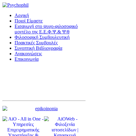
Αρχική
Ποιοί Είμαστε
Εισαγωγή στο ψυχο-φιλοσοφικό
μοντέλο της Ε.Ε.Φ.Ψ.& Ψ/θ
Φιλοσοφική Συμβουλευτική
Πρακτικές Συμβουλές
Συνοπτική Βιβλιογραφία
Ανακοινώσεις
Επικοινωνία
You tube - Κανάλι Ε.Ε.Φ.Ψ. & Ψ/Θ
Φιλικοι σύνδεσμοι
Υπηρεσίες Ειδικής Αγωγής