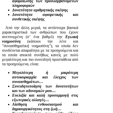
αφομοίωσης των προσλαμβανομένων
πληροφοριών
Δυνατότητα αριθμητικής σκέψης
Δυνατότητα αφαιρετικής και
συνθετικής σκέψης
Από την άλλη μεριά, τα αντίστοιχα βασικά
χαρακτηριστικά των ανθρώπων που έχουν
ανεπτυγμένη (σ’ ένα βαθμό) την
Ε
γωική
νοημοσύνη
(κάποιοι την λένε και
"
συναισθηματική νοημοσύνη"
), τα οποία δεν
συνδέονται απαραίτητα με τα προηγούμενα και
τα οποία αποκτά συνήθως κανείς με πολύ
μεγαλύτερη και πιο συνειδητή προσπάθεια από
τα προηγούμενα, είναι:
Μεγαλύτερη ή μικρότερη
αυτοκυριαρχία και έλεγχος των
συναισθημάτων…
Συνειδητοποίηση των δυνατοτήτων
και των αδυναμιών μου…
Ευελιξία και καλή προσαρμογή στις
εξωτερικές αλλαγές…
Αίσθηση ενθουσιασμού και
δημιουργικότητας στη ζωή…