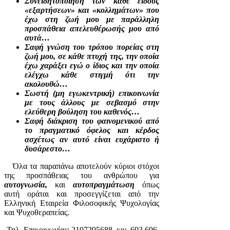
Συνειδητοποίηση των κάθε είδους
«εξαρτήσεων» και «κολλημάτων» που
έχω στη ζωή μου με παράλληλη
προσπάθεια απελευθέρωσής μου από
αυτά…
Σαφή γνώση του τρόπου πορείας στη
ζωή μου, σε κάθε πτυχή της, την οποία
έχω χαράξει εγώ ο ίδιος και την οποία
ελέγχω κάθε στιγμή ότι την
ακολουθώ…
Σωστή (μη εγωκεντρική) επικοινωνία
με τους άλλους με σεβασμό στην
ελεύθερη βούληση του καθενός…
Σαφή διάκριση του φαινομενικού από
το πραγματικό όφελος και κέρδος
ασχέτως αν αυτό είναι ευχάριστο ή
δυσάρεστο…
Όλα τα παραπάνω αποτελούν κύριοι στόχοι
της προσπάθειας του ανθρώπου για
αυτογνωσία,
και
αυτοπραγμάτωση
όπως
αυτή οράται και προσεγγίζεται από την
Ελληνική Εταιρεία Φιλοσοφικής Ψυχολογίας
και Ψυχοθεραπείας.
Τηλ. Επικοινωνίας: 2107295688, κιν. 693 696