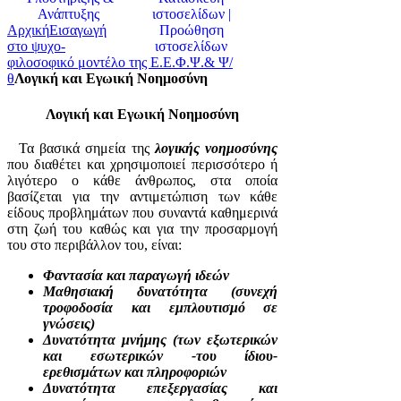
Αρχική
Εισαγωγή
στο ψυχο-
φιλοσοφικό μοντέλο της Ε.Ε.Φ.Ψ.& Ψ/
θ
Λογική και Εγωική Νοημοσύνη
Λογική και Εγωική Νοημοσύνη
Τα βασικά σημεία της
λογικής νοημοσύνης
που διαθέτει και χρησιμοποιεί περισσότερο ή
λιγότερο ο κάθε άνθρωπος, στα οποία
βασίζεται για την αντιμετώπιση των κάθε
είδους προβλημάτων που συναντά καθημερινά
στη ζωή του καθώς και για την προσαρμογή
του στο περιβάλλον του, είναι:
Φαντασία και παραγωγή ιδεών
Μαθησιακή δυνατότητα (συνεχή
τροφοδοσία και εμπλουτισμό σε
γνώσεις)
Δυνατότητα μνήμης (των εξωτερικών
και εσωτερικών -του ίδιου-
ερεθισμάτων και πληροφοριών
Δυνατότητα επεξεργασίας και