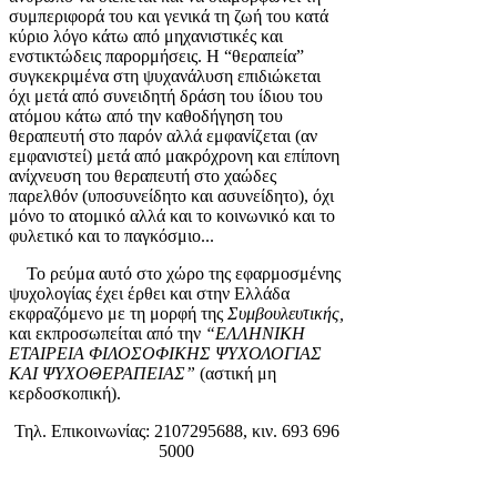
συμπεριφορά του και γενικά τη ζωή του κατά
κύριο λόγο κάτω από μηχανιστικές και
ενστικτώδεις παρορμήσεις. Η “θεραπεία”
συγκεκριμένα στη ψυχανάλυση επιδιώκεται
όχι μετά από συνειδητή δράση του ίδιου του
ατόμου κάτω από την καθοδήγηση του
θεραπευτή στο παρόν αλλά εμφανίζεται (αν
εμφανιστεί) μετά από μακρόχρονη και επίπονη
ανίχνευση του θεραπευτή στο χαώδες
παρελθόν (υποσυνείδητο και ασυνείδητο), όχι
μόνο το ατομικό αλλά και το κοινωνικό και το
φυλετικό και το παγκόσμιο...
Το ρεύμα αυτό στο χώρο της εφαρμοσμένης
ψυχολογίας έχει έρθει και στην Ελλάδα
εκφραζόμενο με τη μορφή της
Συμβουλευτικής,
και εκπροσωπείται από την
“ΕΛΛΗΝΙΚΗ
ΕΤΑΙΡΕΙΑ ΦΙΛΟΣΟΦΙΚΗΣ ΨΥΧΟΛΟΓΙΑΣ
ΚΑΙ ΨΥΧΟΘΕΡΑΠΕΙΑΣ”
(αστική μη
κερδοσκοπική).
Τηλ. Επικοινωνίας: 2107295688, κιν. 693 696
5000