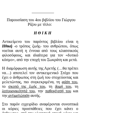
___________
Παρουσίαση του 4ου βιβλίου του Γιώργου
Ρίζου με τίτλο:
Η Θ Ι Κ Η
Αντικείμενο του παρόντος βιβλίου είναι η
Ηθική
-ο τρόπος ζωής- του ανθρώπου, όπως
νοείται αυτή η έννοια από τους κλασσικούς
φιλοσόφους, και ιδιαίτερα για τον «δυτικό
κόσμο», από την εποχή του Σωκράτη και μετά.
Η διαμόρφωση αυτής της Αρετής (…θα πρέπει
να…) αποτελεί τον αντικειμενικό Στόχο που
έχει ο άνθρωπος στη ζωή του στοχεύοντας και
μελετώντας, πιο συγκεκριμένα, τη
φύση
του
,
το
σκοπό της ζωής του
, τη
δομή
του
, τη
λειτουργικότητά
του
, την
παθογένεσή
του
και
την
αντιμετώπιση
αυτής.
Στο παρόν εγχειρίδιο αναφέρονται συνοπτικά
οι κύριες προσπάθειες που έχει κάνει ο