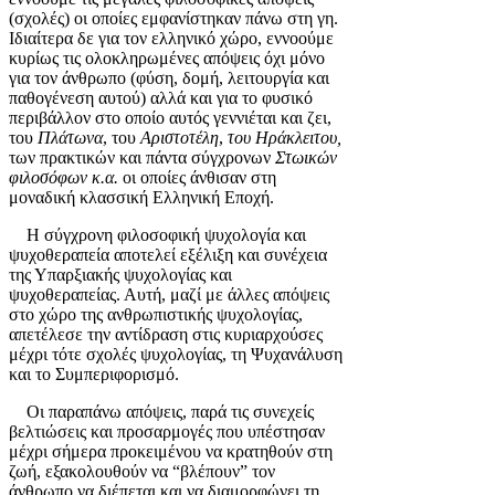
(σχολές) οι οποίες εμφανίστηκαν πάνω στη γη.
Ιδιαίτερα δε για τον ελληνικό χώρο, εννοούμε
κυρίως τις ολοκληρωμένες απόψεις όχι μόνο
για τον άνθρωπο (φύση, δομή, λειτουργία και
παθογένεση αυτού) αλλά και για το φυσικό
περιβάλλον στο οποίο αυτός γεννιέται και ζει,
του
Πλάτωνα
, του
Αριστοτέλη
,
του
Ηράκλειτου,
των πρακτικών και πάντα σύγχρονων
Στωικών
φιλοσόφων κ.α.
οι οποίες άνθισαν στη
μοναδική κλασσική Ελληνική Εποχή.
Η σύγχρονη φιλοσοφική ψυχολογία και
ψυχοθεραπεία αποτελεί εξέλιξη και συνέχεια
της Υπαρξιακής ψυχολογίας και
ψυχοθεραπείας. Αυτή, μαζί με άλλες απόψεις
στο χώρο της ανθρωπιστικής ψυχολογίας,
απετέλεσε την αντίδραση στις κυριαρχούσες
μέχρι τότε σχολές ψυχολογίας, τη Ψυχανάλυση
και το Συμπεριφορισμό.
Οι παραπάνω απόψεις, παρά τις συνεχείς
βελτιώσεις και προσαρμογές που υπέστησαν
μέχρι σήμερα προκειμένου να κρατηθούν στη
ζωή, εξακολουθούν να “βλέπουν” τον
άνθρωπο να διέπεται και να διαμορφώνει τη