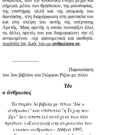
άνθρωπος, από την κλασσική εποχή μέχρι και
σήμερα, μέσω των
θρησκειών
, της
φιλοσοφίας
,
της
επιστήμης
αλλά και της ατομικής του
διανόησης
, στη διαμόρφωση στη φαντασία του
και στη σκέψη του αυτής της υπέρτατης
Αρετής. Μιας αρετής η οποία συνοψίζει όλες
τις άλλες αρετές του και διαμορφώνει την εξ
αντικειμένου –όχι φαινομενικά και αισθητά-
ποιότητα της ζωής του
ως
ανθρώπινο ον
.
___________
Παρουσίαση
του 3ου βιβλίου του Γιώργου Ρίζου με τίτλο:
Ίδε
ο
άνθρ
ωπος
Το παρόν 3ο βιβλίο με τίτλο
"Ιδε ο
άνθρωπος"
και υπότιτλο "
η Τέχνη του
Ζην"
δεν αποτελεί συνέχεια των δύο
πρώτων: (
«Εισαγωγή στη ψυχολογία του
ενιαίου ανθρώπου -
Αθήνα 1997,