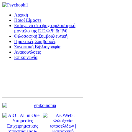
Αρχική
Ποιοί Είμαστε
Εισαγωγή στο ψυχο-φιλοσοφικό
μοντέλο της Ε.Ε.Φ.Ψ.& Ψ/θ
Φιλοσοφική Συμβουλευτική
Πρακτικές Συμβουλές
Συνοπτική Βιβλιογραφία
Ανακοινώσεις
Επικοινωνία
You tube - Κανάλι Ε.Ε.Φ.Ψ. & Ψ/Θ
Φιλικοι σύνδεσμοι
Υπηρεσίες Ειδικής Αγωγής